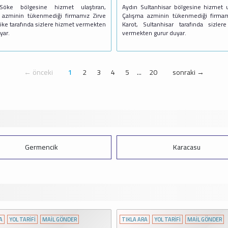
Söke bölgesine hizmet ulaştıran,
Aydın Sultanhisar bölgesine hizmet u
 azminin tükenmediği firmamız Zirve
Çalışma azminin tükenmediği firmam
öke tarafında sizlere hizmet vermekten
Karot, Sultanhisar tarafında sizler
yar.
vermekten gurur duyar.
← önceki
1
2
3
4
5
...
20
sonraki →
Germencik
Karacasu
A
YOL TARİFİ
MAİL GÖNDER
TIKLA ARA
YOL TARİFİ
MAİL GÖNDER