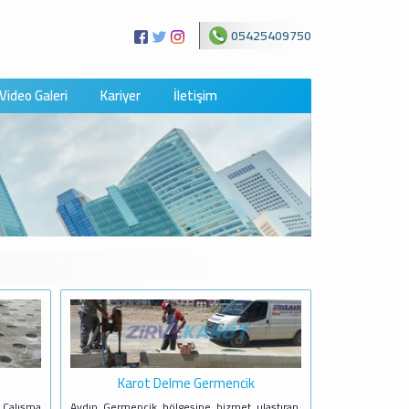
05425409750
Video Galeri
Kariyer
İletişim
Karot Delme Germencik
, Çalışma
Aydın Germencik bölgesine hizmet ulaştıran,