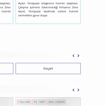
laştıran,
Aydın Yenipazar bölgesine hizmet ulaştıran,
ız Zirve
Çalışma azminin tükenmediği firmamız Zirve
e hizmet
Karot, Yenipazar tarafında sizlere hizmet
vermekten gurur duyar.
‹
›
Koçarlı
‹
›
TIKLA ARA
YOL TARİFİ
MAİL GÖNDER
TIKLA ARA
YOL 