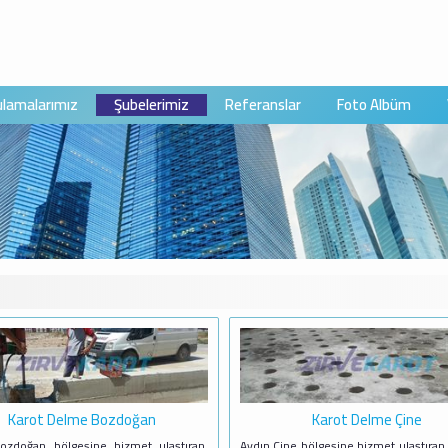
lamalarımız
Şubelerimiz
Referanslar
Foto Albüm
Karot Delme Bozdoğan
Karot Delme Çine
ozdoğan bölgesine hizmet ulaştıran,
Aydın Çine bölgesine hizmet ulaştıran