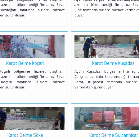
 azminin tükenmediği firmamız Zirve
azminin tükenmediği firmamız Zirv
Bozdoğan tarafında sizlere hizmet
Çine tarafında sizlere hizmet vermek
en gurur duyar.
duyar.
Karot Delme Koçarlı
Karot Delme Kuşadası
oçarlı bölgesine hizmet ulaştıran,
Aydın Kuşadası bölgesine hizmet ul
 azminin tükenmediği firmamız Zirve
Çalışma azminin tükenmediği firmam
 Koçarlı tarafında sizlere hizmet
Karot, Kuşadası tarafında sizler
en gurur duyar.
vermekten gurur duyar.
Karot Delme Söke
Karot Delme Sultanhisar