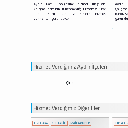
Aydın Nazilli bölgesine hizmet ulaştıran,
Aydın 
Çalışma azminin tükenmediği firmamız Zirve
Çalışma
Karot, Nazilli tarafında sizlere hizmet
Karot, S
vermekten gurur duyar.
gurur du
Hizmet Verdiğimiz Aydın İlçeleri
Çine
Hizmet Verdiğimiz Diğer İller
ÖNDER
TIKLA ARA
YOL TARİFİ
MAİL GÖNDER
TIKLA AR