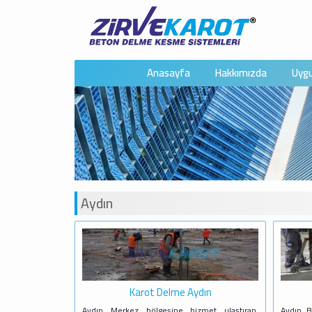
Anasayfa
Hakkımızda
Uygu
Aydın
Karot Delme Aydın
Aydın Merkez bölgesine hizmet ulaştıran,
Aydın B