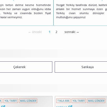
için beton delme kesme hizmetinde
Yozgat Yerköy tarafında dürüst, kaliteli
ımızın her zaman uygun olduğunu iddia
ahlaklı bir hizmet sunmaya özen gös
z. Yerköy ve civarında bizden fiyat
Yerköy civarı olumlu dönüşler 
karar vermeyiniz.
mutluluğunu yaşıyoruz
← önceki
1
2
sonraki →
Çekerek
Sarıkaya
A
YOL TARİFİ
MAİL GÖNDER
TIKLA ARA
YOL TARİFİ
MAİL GÖNDER