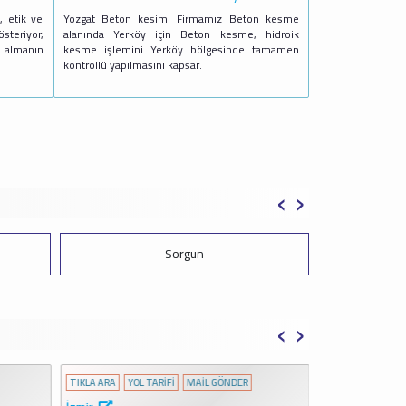
, etik ve
Yozgat Beton kesimi Firmamız Beton kesme
teriyor,
alanında Yerköy için Beton kesme, hidroik
almanın
kesme işlemini Yerköy bölgesinde tamamen
kontrollü yapılmasını kapsar.
‹
›
Sorgun
‹
›
TIKLA ARA
YOL TARİFİ
MAİL GÖNDER
TIKLA ARA
YOL 