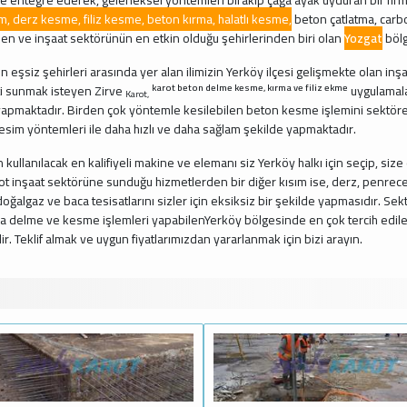
im, derz kesme, filiz kesme, beton kırma, halatlı kesme,
beton çatlatma, carbo
en ve inşaat sektörünün en etkin olduğu şehirlerinden biri olan
Yozgat
bölg
in eşsiz şehirleri arasında yer alan ilimizin Yerköy ilçesi gelişmekte olan 
karot beton delme kesme, kırma ve filiz ekme
ti sunmak isteyen Zirve
uygulamalar
Karot,
yapmaktadır. Birden çok yöntemle kesilebilen beton kesme işlemini sektöre
kesim yöntemleri ile daha hızlı ve daha sağlam şekilde yapmaktadır.
n kullanılacak en kalifiyeli makine ve elemanı siz Yerköy halkı için seçip, si
ot inşaat sektörüne sunduğu hizmetlerden bir diğer kısım ise, derz, penrece, 
 doğalgaz ve baca tesisatlarını sizler için eksiksiz bir şekilde yapmasıdır. Se
a delme ve kesme işlemleri yapabilenYerköy bölgesinde en çok tercih edilen f
r. Teklif almak ve uygun fiyatlarımızdan yararlanmak için bizi arayın.