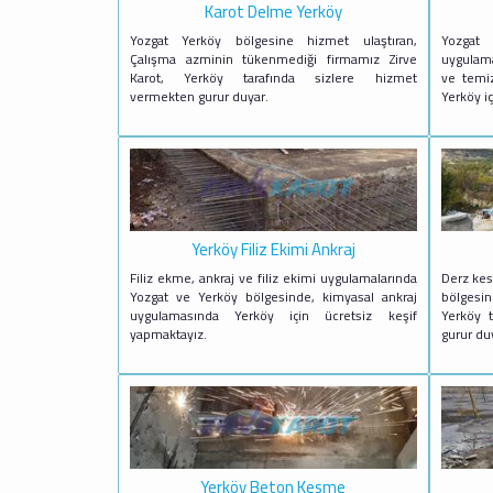
Karot Delme Yerköy
Yozgat Yerköy bölgesine hizmet ulaştıran,
Yozgat
Çalışma azminin tükenmediği firmamız Zirve
uygulama
Karot, Yerköy tarafında sizlere hizmet
ve temiz
vermekten gurur duyar.
Yerköy i
Yerköy Filiz Ekimi Ankraj
Filiz ekme, ankraj ve filiz ekimi uygulamalarında
Derz kes
Yozgat ve Yerköy bölgesinde, kimyasal ankraj
bölgesin
uygulamasında Yerköy için ücretsiz keşif
Yerköy 
yapmaktayız.
gurur du
Yerköy Beton Kesme