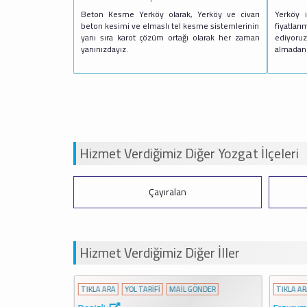
Beton Kesme Yerköy olarak, Yerköy ve civarı
Yerköy 
beton kesimi ve elmaslı tel kesme sistemlerinin
fiyatlar
yanı sıra karot çözüm ortağı olarak her zaman
ediyoru
yanınızdayız.
almadan 
Hizmet Verdiğimiz Diğer Yozgat İlçeleri
Çayıralan
Hizmet Verdiğimiz Diğer İller
ÖNDER
TIKLA ARA
YOL TARİFİ
MAİL GÖNDER
TIKLA AR