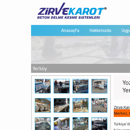
Anasayfa
Hakkımızda
Uygu
Yerköy
Yo
Ye
Zirve Kar
Merkez, Ç
Türkiye’d
bünyesine