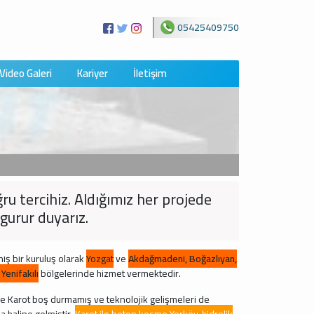
05425409750
Video Galeri
Kariyer
İletişim
ru tercihiz. Aldığımız her projede
gurur duyarız.
iş bir kuruluş olarak
Yozgat
ve
Akdağmadeni, Boğazlıyan,
Yenifakılı
bölgelerinde hizmet vermektedir.
ve Karot boş durmamış ve teknolojik gelişmeleri de
 haline gelmiştir.
Karot ile beton kesme Yerköy, hidrolik