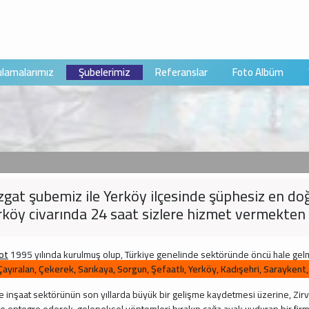
lamalarımız
Şubelerimiz
Referanslar
Foto Albüm
zgat şubemiz ile Yerköy ilçesinde şüphesiz en doğ
rköy civarında 24 saat sizlere hizmet vermekten 
ot
1995 yılında kurulmuş olup, Türkiye genelinde sektöründe öncü hale gelm
ayıralan, Çekerek, Sarıkaya, Sorgun, Şefaatlı, Yerköy, Kadışehri, Saraykent, 
e inşaat sektörünün son yıllarda büyük bir gelişme kaydetmesi üzerine, Zir
 entegre ederek, geleneksel yöntemleri bırakıp çağa ayak uyduran bir firma