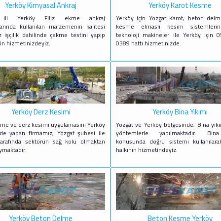
Yerköy Kimyasal Ankraj
Yerköy Karot Kesme
 ili Yerköy Filiz ekme ankraj
Yerköy için Yozgat Karot, beton del
rında kullanılan malzemenin kalitesi
kesme elmaslı kesim sistemleri
 işçilik dahilinde çekme testini yapıp
teknoloji makineler ile Yerköy için
çin hizmetinizdeyiz.
0389 hattı hizmetinizde.
Yerköy Derz Kesimi
Yerköy Bina Yıkımı
me ve derz kesimi uygulamasını Yerköy
Yozgat ve Yerköy bölgesinde, Bina yıkı
de yapan firmamız, Yozgat şubesi ile
yöntemlerle yapılmaktadır. Bin
tarafında sektörün sağ kolu olmaktan
konusunda doğru sistemi kullanılara
ymaktadır.
halkının hizmetindeyiz.
Yerköy Beton Delme
Beton Kesme Yerköy