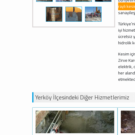
raylı kes
sanayileş
Türkiye’n
iyi hizme
ücretsiz 
hidrolik 
Kesim içi
Zirve Kar
elektrik,
her aland
etmektedi
Yerköy İlçesindeki Diğer Hizmetlerimiz