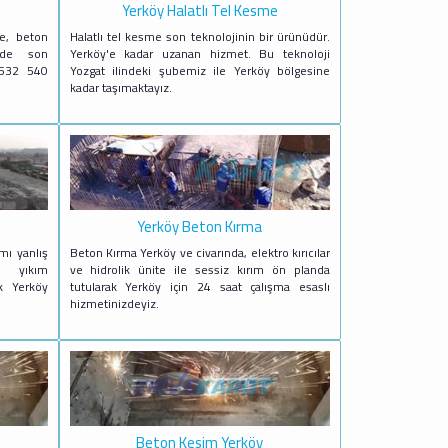
Yerköy Halatlı Tel Kesme
me, beton
Halatlı tel kesme son teknolojinin bir ürünüdür.
nde son
Yerköy'e kadar uzanan hizmet. Bu teknoloji
 0532 540
Yozgat ilindeki şubemiz ile Yerköy bölgesine
kadar taşımaktayız.
Yerköy Beton Kırma
mı yanlış
Beton Kırma Yerköy ve civarında, elektro kırıcılar
a yıkım
ve hidrolik ünite ile sessiz kırım ön planda
k Yerköy
tutularak Yerköy için 24 saat çalışma esaslı
hizmetinizdeyiz.
Beton Kesim Yerköy