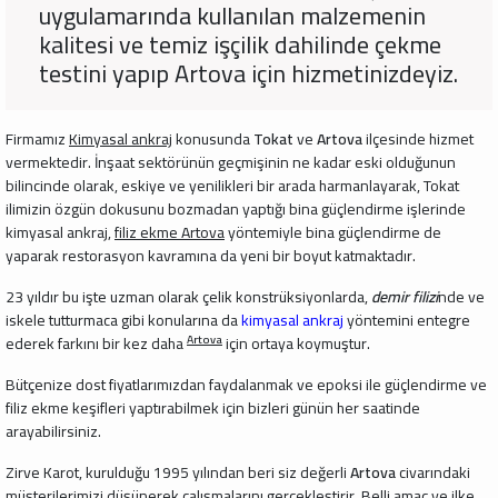
uygulamarında kullanılan malzemenin
kalitesi ve temiz işçilik dahilinde çekme
testini yapıp Artova için hizmetinizdeyiz.
Firmamız
Kimyasal ankraj
konusunda
Tokat
ve
Artova
ilçesinde hizmet
vermektedir. İnşaat sektörünün geçmişinin ne kadar eski olduğunun
bilincinde olarak, eskiye ve yenilikleri bir arada harmanlayarak, Tokat
ilimizin özgün dokusunu bozmadan yaptığı bina güçlendirme işlerinde
kimyasal ankraj,
filiz ekme Artova
yöntemiyle bina güçlendirme de
yaparak restorasyon kavramına da yeni bir boyut katmaktadır.
23 yıldır bu işte uzman olarak çelik konstrüksiyonlarda,
demir filizi
nde ve
iskele tutturmaca gibi konularına da
kimyasal ankraj
yöntemini entegre
Artova
ederek farkını bir kez daha
için ortaya koymuştur.
Bütçenize dost fiyatlarımızdan faydalanmak ve epoksi ile güçlendirme ve
filiz ekme keşifleri yaptırabilmek için bizleri günün her saatinde
arayabilirsiniz.
Zirve Karot, kurulduğu 1995 yılından beri siz değerli
Artova
civarındaki
müşterilerimizi düşünerek çalışmalarını gerçekleştirir. Belli amaç ve ilke