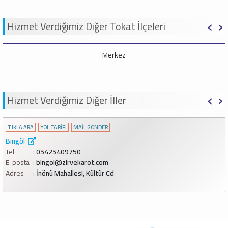
‹
›
Hizmet Verdiğimiz Diğer Tokat İlçeleri
Erbaa
‹
›
Hizmet Verdiğimiz Diğer İller
TIKLA ARA
YOL TARİFİ
MAİL GÖNDER
Çankırı
Tel
08503023733
E-posta
cankiri@zirvekarot.com
Adres
Tabakhane Mahallesi, Hamam Sk