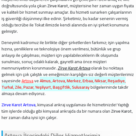
doğrultusunda yola çıkan
Zirve Karot,
müşterisine her zaman uygun fiyata
ve kaliteli bir hizmet sunmayı amaçlar. Bu hizmeti sunarken çalışanlarının
iş güvenliği düşünmeyi ilke edinir. Şirketimiz, bu kadar senenin vermiş
olduğu tecrübe ile Tokat ilimizde kendi alanında en iyi şirket konumuna
gelmiştir.
Deneyimli kadromuz ile birlikte diğer şirketlerden farkımız; işin yapılma
hızına, yeniliklere ve teknolojiye önem verilmesi, bütünlük ve grup
anlayışı ile çalışılması, müşteri için yapılabileceklerin ilk oluşumda
sunulması, sonuç odaklı kalarak, gayretli ama önce müşteri
memnuniyetinin korunmasıdır.
Zirve Karot Artova
olarak bu noktaya
gelmek için çok çalıştık ve emeğimizin karşılığını siz değerli müşterilerimiz
sayesinde
Artova
ve
Almus, Artova, Merkez, Erbaa, Niksar, Reşadiye,
Turhal, Zile, Pazar, Yeşilyurt, Başçiftlik, Sulusaray
bölgelerininde takdir
almaya devam ediyoruz.
Zirve Karot Artova
, kimyasal ankraj uygulaması ile hizmetinizde! Yaptığı
tüm işlerde olduğu gibi kimyasal ankrajda da bir numara olan
Zirve Karot,
her zaman daha iyisi için çalışır.
Artova İlçesindeki Diğer Hizmetlerimiz