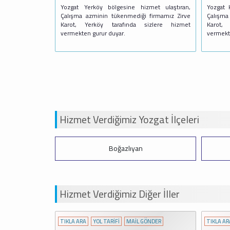
Yozgat Yerköy bölgesine hizmet ulaştıran,
Yozgat 
Çalışma azminin tükenmediği firmamız Zirve
Çalışma
Karot, Yerköy tarafında sizlere hizmet
Karot, 
vermekten gurur duyar.
vermekt
Hizmet Verdiğimiz Yozgat İlçeleri
i
Boğazlıyan
Hizmet Verdiğimiz Diğer İller
ÖNDER
TIKLA ARA
YOL TARİFİ
MAİL GÖNDER
TIKLA AR