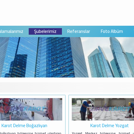
lamalarımız
Şubelerimiz
Referanslar
Foto Albüm
Karot Delme Boğazlıyan
Karot Delme Yozgat
oğazlıyan bölgesine hizmet ulaştıran,
Yozgat Merkez bölgesine hizmet ul