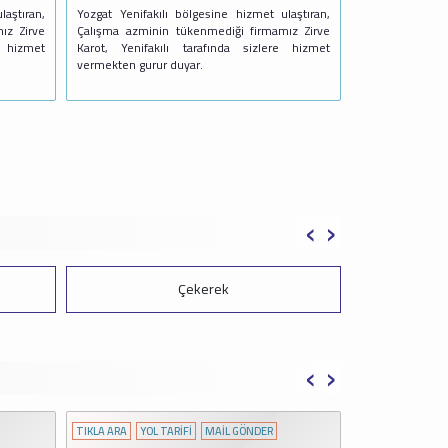
aştıran,
Yozgat Yenifakılı bölgesine hizmet ulaştıran,
ız Zirve
Çalışma azminin tükenmediği firmamız Zirve
e hizmet
Karot, Yenifakılı tarafında sizlere hizmet
vermekten gurur duyar.
‹
›
Çekerek
‹
›
TIKLA ARA
YOL TARİFİ
MAİL GÖNDER
TIKLA ARA
YOL 