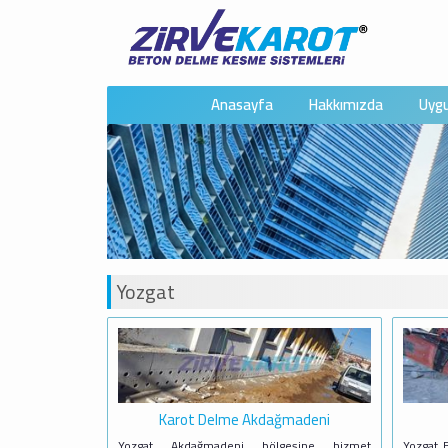
Anasayfa
Hakkımızda
Uygu
Yozgat
Karot Delme Akdağmadeni
Yozgat Akdağmadeni bölgesine hizmet
Yozgat B