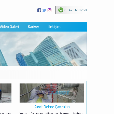
05425409750
Video Galeri
Kariyer
İletişim
Karot Delme Çayıralan
aştıran,
Yozgat Çayıralan bölgesine hizmet ulaştıran,