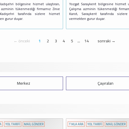
Kadışehri bölgesine hizmet ulaştıran,
Yozgat Saraykent bölgesine hizmet ul
 azminin tükenmediği firmamız Zirve
Çalışma azminin tükenmediği firmam
Kadışehri tarafında sizlere hizmet
Karot, Saraykent tarafında sizler
en gurur duyar.
vermekten gurur duyar.
← önceki
1
2
3
4
5
...
14
sonraki →
Merkez
Çayıralan
A
YOL TARİFİ
MAİL GÖNDER
TIKLA ARA
YOL TARİFİ
MAİL GÖNDER